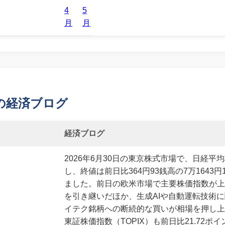
4
5
月
月
の経済ブログ
経済ブログ
2026年6月30日の東京株式市場で、日経平
し、終値は前日比364円93銭高の7万1643円
ました。前日の欧米市場で主要株価指数が上
を引き継いだほか、生成AIや自動運転技術
イテク銘柄への断続的な買いが相場を押し上
東証株価指数（TOPIX）も前日比21.72ポ