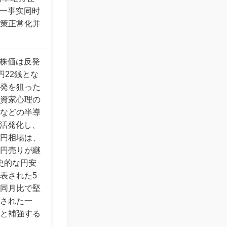
这一事实同时
策正常化并
均株価は反発
円22銭とな
発を狙った
資家心理の
などの半導
が活発化し、
円相場は、
円売りが継
歴史的な円安
表された5
同月比で堅
された一
と補強する