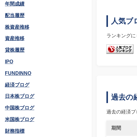
年間成績
配当履歴
人気ブ
株資産推移
ランキングに
資産推移
貸株履歴
IPO
FUNDINNO
経済ブログ
過去の
日本株ブログ
中国株ブログ
過去の経済ブ
米国株ブログ
期間
財務指標