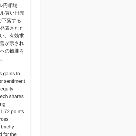
ドル円相場
ル買い円売
で下落する
発表された
ばい、有効求
改善が示され
への観測を
。
s gains to
or sentiment
 equity
tech shares
ing
1.72 points
ross
briefly
 for the