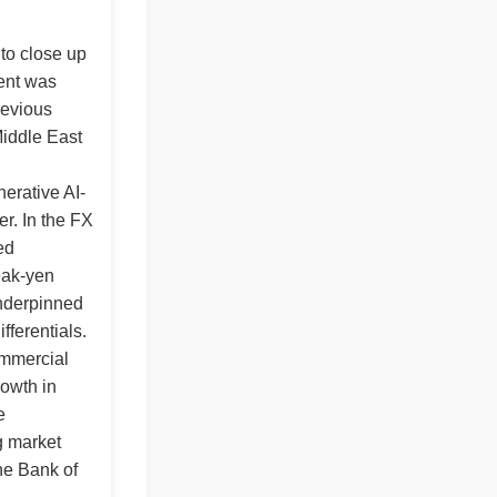
to close up
ment was
revious
iddle East
erative AI-
er. In the FX
ed
weak-yen
nderpinned
fferentials.
ommercial
rowth in
e
g market
the Bank of