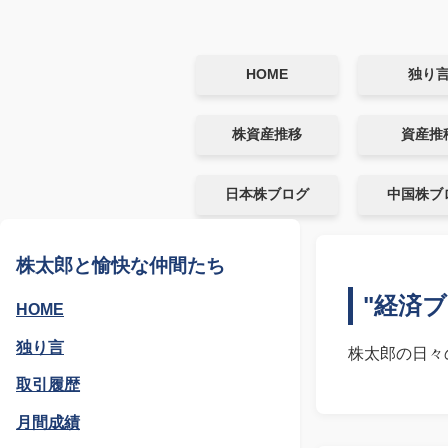
HOME
独り
株資産推移
資産推
日本株ブログ
中国株ブ
株太郎と愉快な仲間たち
"経済ブ
HOME
独り言
株太郎の日々
取引履歴
月間成績