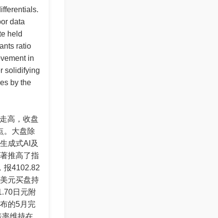
fferentials.
or data
te held
ants ratio
ovement in
 solidifying
kes by the
续走高，收盘
5点。大盘除
生成式AI及
著推高了指
4102.82
美元买盘持
.70日元附
布的5月完
倍率维持在