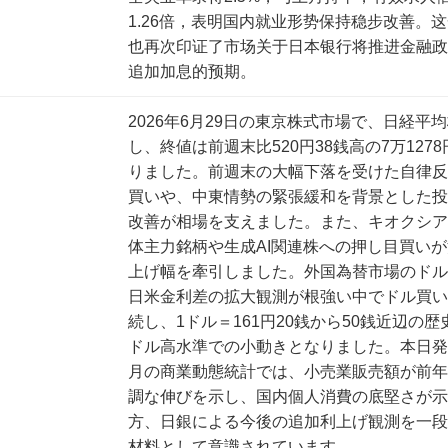
1.26倍，表明国内就业形势保持稳步改善。
也再次印证了市场关于日本银行将推进金融政
追加加息的预期。
2026年6月29日の東京株式市場で、日経平
し、終値は前週末比520円38銭高の7万1278
りました。前週末の大幅下落を受けた自律反
買いや、中東情勢の緊張緩和を背景とした投
改善が相場を支えました。また、キオクシア
体主力銘柄や生成AI関連株への押し目買い
上げ幅を牽引しました。外国為替市場のドル
日米金利差の拡大観測が根強い中でドル買い
続し、1ドル＝161円20銭から50銭近辺の
ドル高水準での小動きとなりました。本日発
月の商業動態統計では、小売業販売額が前年
調な伸びを示し、国内個人消費の底堅さが示
方、日銀による今後の追加利上げ観測を一段
材料として意識されています。