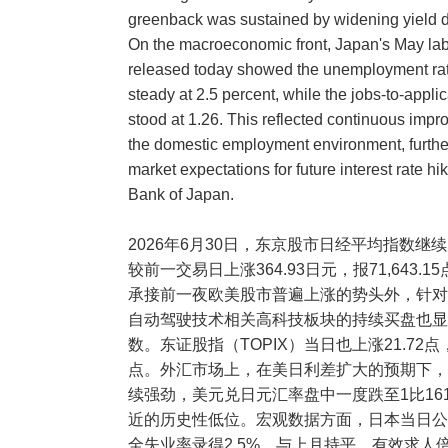
greenback was sustained by widening yield di
On the macroeconomic front, Japan's May lab
released today showed the unemployment ra
steady at 2.5 percent, while the jobs-to-applic
stood at 1.26. This reflected continuous impr
the domestic employment environment, further
market expectations for future interest rate hi
Bank of Japan.
2026年6月30日，东京股市日经平均指数继
较前一交易日上涨364.93日元，报71,643.1
承接前一夜欧美股市普遍上涨的势头外，针对
自动驾驶技术相关高科技板块的持续买盘也显
数。东证股指（TOPIX）当日也上涨21.72点，报
点。外汇市场上，在美日利差扩大的预期下，
续强劲，美元兑日元汇率盘中一度跌至1比161
近的历史性低位。宏观数据方面，日本当日公
全失业率录得2.5%，与上月持平，有效求人