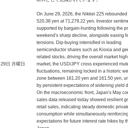
On June 29, 2026, the Nikkei 225 rebounded 
520.38 yen at 71,278.22 yen. Investor senti
supported by bargain-hunting following the p
weekend's sharp decline, alongside easing M
tensions. Dip-buying intensified in leading
semiconductor shares such as Kioxia and gen
related stocks, driving the overall market high
月29日 月曜日
market, the USD/JPY cross experienced mut
fluctuations, remaining locked in a historic 
zone between 161.20 yen and 161.50 yen, u
by persistent expectations of widening yield di
On the macroeconomic front, Japan's May c
sales data released today showed resilient g
retail sales, indicating steady domestic privat
consumption while simultaneously reinforcin
expectations for future interest rate hikes by 