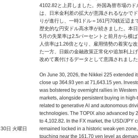
4102.82と上昇しました。外国為替市場の
は、日米金利差の拡大が意識されるなかでド
りが進行し、一時1ドル＝161円70銭近辺ま
歴史的な円安ドル高水準が続きました。本日
5月の失業率は2.5パーセントと前月から横
人倍率は1.26倍となり、雇用情勢の着実な
た一方、日銀の金融政策正常化や追加利上げ
改めて裏付けるデータとして意識されました
On June 30, 2026, the Nikkei 225 extended it
close up 364.93 yen at 71,643.15 yen. Invest
was bolstered by overnight rallies in Western
markets, alongside persistent buying in high-
related to generative AI and autonomous driv
technologies. The TOPIX also advanced by 2
to 4,102.82. In the FX market, the USD/JPY c
月30日 火曜日
remained locked in a historic weak-yen zone, 
touching near the 161.70 yen level as demand