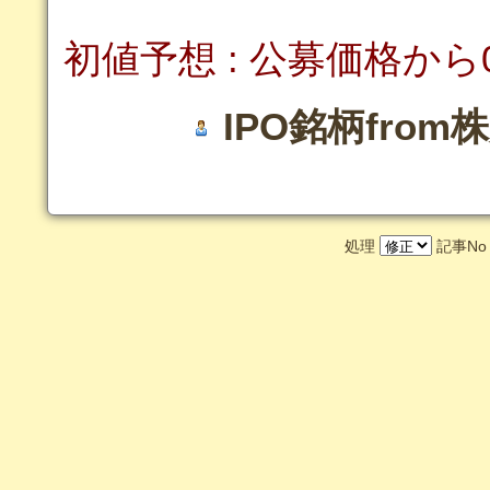
初値予想 : 公募価格か
IPO銘柄from
処理
記事N