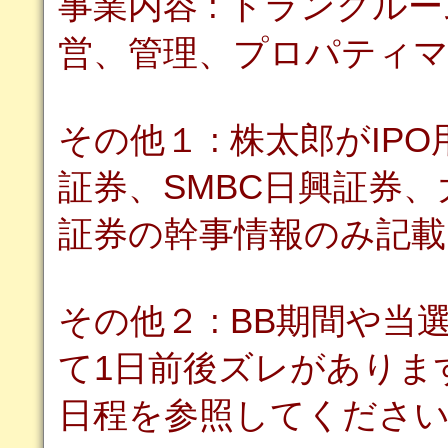
事業内容 : トランクル
営、管理、プロパティ
その他１ : 株太郎がIP
証券、SMBC日興証券
証券の幹事情報のみ記
その他２ : BB期間や
て1日前後ズレがありま
日程を参照してくださ