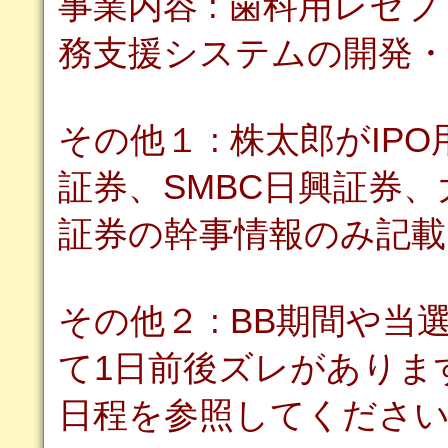
事業内容 : 歯科用レ
務支援システムの開発・
その他１ : 株太郎がIP
証券、SMBC日興証券
証券の幹事情報のみ記
その他２ : BB期間や
て1日前後ズレがありま
日程を参照してくださ