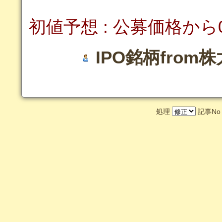
初値予想 : 公募価格か
IPO銘柄from
処理
記事N